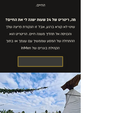
החיים.
מה, ריטריט של 24 שעות ישנה לי את החיים?
שינוי לא קורא ברגע, אבל זו הנקודת פריצה שלך
והכניסה אל תהליך משנה חיים. הריטריט הוא
ההתחלה של המסע שממשיך עם עצמך או בתוך
הקהילת בוגרים של InMen
לבדיקת התאמה