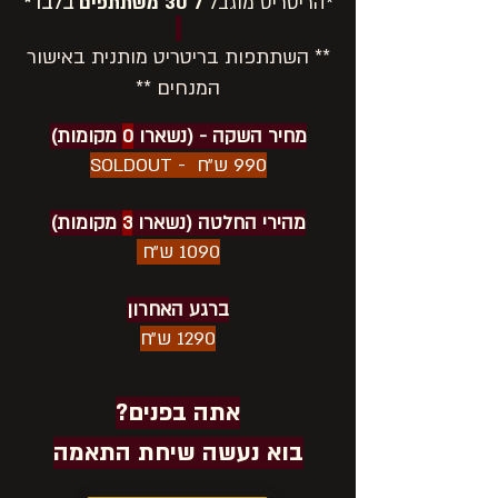
*הריטריט מוגבל
ל
30 משתתפים
בלבד*
** השתתפות בריטריט מותנית באישור
המנחים **
מחיר השקה - (נשארו
0
מקומות)
990 ש״ח - SOLDOUT
מהירי החלטה (נשארו
3
מקומות)
1090 ש״ח
ברגע האחרון
1290 ש״ח
אתה בפנים?
בוא נעשה שיחת התאמה