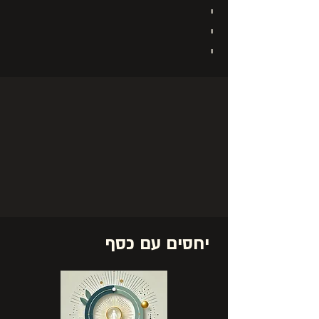
י
י
י
יחסים עם כסף