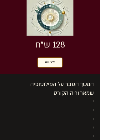
128 ש״ח
לרכישה
המשך הסבר על הפילוסופיה
שמאחוריה הקורס
י
י
י
י
י