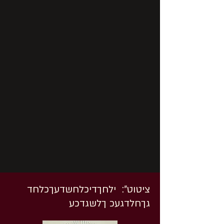
ציטוט״: ילחךדיכלחשדעךכלחד
גךחלדגעכ ךלשגדכע