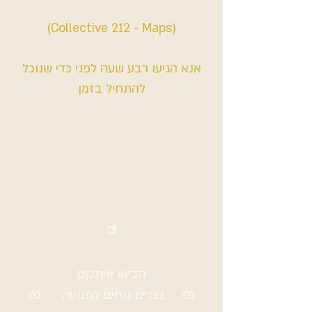
(Collective 212 - Maps)
אנא הגיעו רבע שעה לפני כדי שנוכל
להתחיל בזמן
ಡ
הביאו איתכןם
ᦟ בגדים נוחים לתנועה ᦟ