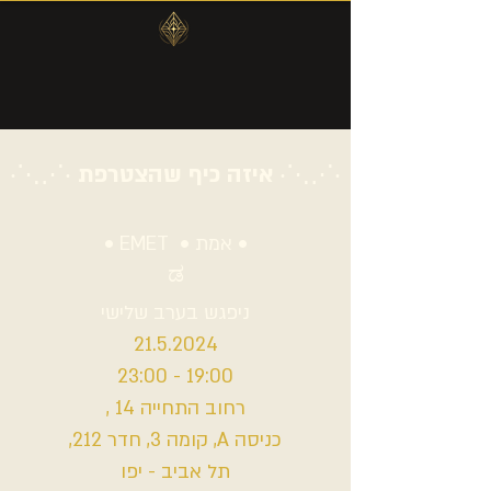
איזה כיף שהצטרפת
‧⋱⋰‧
‧⋱⋰‧
• אמת • EMET •
ಡ
ניפגש בערב שלישי
21.5.2024
19:00 - 23:00
רחוב התחייה 14 ,
כניסה A, קומה 3, חדר 212,
תל אביב - יפו