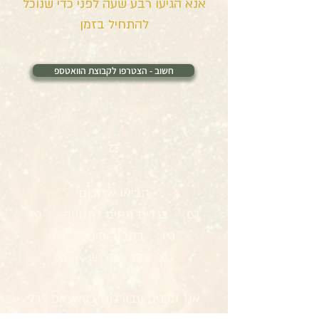
אנא הגיעו רבע שעה לפני כדי שנוכל
להתחיל בזמן
חשוב - הצטרפו לקבוצת הוואטספ
ಡ
הביאו איתכןם
ᦟ בגדים נוחים לתנועה ᦟ
ᦟ בקבוק מים ᦟ
ᦟ לב מתרגש ᦟ
אנו זמינים עבורכןם בוואצאפ לכל