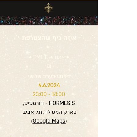
איזה כיף שהצטרפת
‧⋱⋰‧
‧⋱⋰‧
• אמת • EMET •
ಡ
ניפגש בערב שלישי
4.6.2024
18:00 - 23:00
HORMESIS - הורמסיס,
פארק המסילה, תל אביב.
)
Google Maps
(